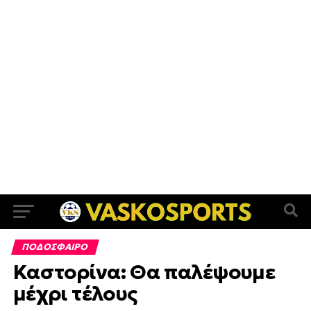
ΠΟΔΟΣΦΑΙΡΟ
Καστορίνα: ΄΄Θα παλέψουμε
μέχρι τέλους΄΄