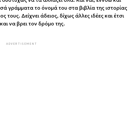
 δυστυχώς να τα αλλάξει όλα. Και ναι, εννοώ και
υσά γράμματα το όνομά του στα βιβλία της ιστορίας
ς τους. Δείχνει άδειος, δίχως άλλες ιδέες και έτσι
και να βρει τον δρόμο της.
ADVERTISEMENT