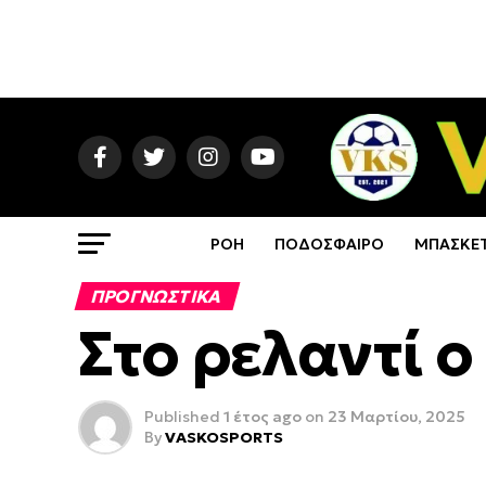
ΡΟΗ
ΠΟΔΟΣΦΑΙΡΟ
ΜΠΑΣΚΕ
ΠΡΟΓΝΩΣΤΙΚΑ
Στο ρελαντί 
Published
1 έτος ago
on
23 Μαρτίου, 2025
By
VASKOSPORTS