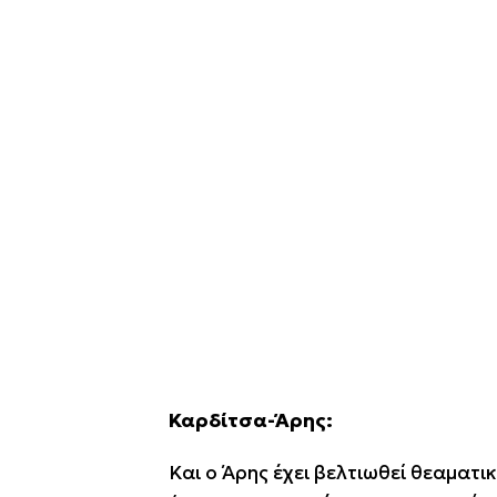
Καρδίτσα-Άρης:
Και ο Άρης έχει βελτιωθεί θεαματι